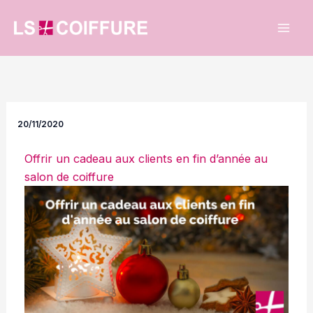
Aller
au
contenu
20/11/2020
Offrir un cadeau aux clients en fin d’année au
salon de coiffure