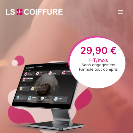
Aller
au
contenu
29,90 €
HT/mois
Sans engagement
Formule tout compris