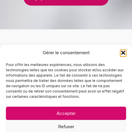
Logiciel
Gérer le consentement
Matériel
Services
Pour offrir les meilleures expériences, nous utilisons des
Blog
technologies telles que les cookies pour stocker et/ou accéder aux
informations des appareils. Le fait de consentir à ces technologies
À propos
nous permettra de traiter des données telles que le comportement
de navigation ou les ID uniques sur ce site. Le fait de ne pas
Foire aux questions
consentir ou de retirer son consentement peut avoir un effet négatif
Contact
sur certaines caractéristiques et fonctions.
Demander une démo
Politique de cookies (UE)
Accepter
Tél :
02 90 26 21 27
Refuser
Mail :
contact@lscoiffure.fr