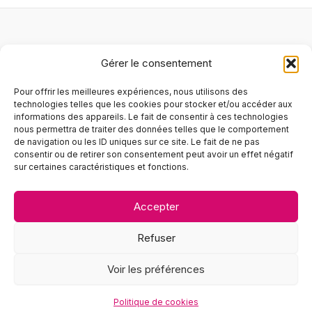
Logiciel
Gérer le consentement
Matériel
Services
Pour offrir les meilleures expériences, nous utilisons des
Blog
technologies telles que les cookies pour stocker et/ou accéder aux
informations des appareils. Le fait de consentir à ces technologies
À propos
nous permettra de traiter des données telles que le comportement
de navigation ou les ID uniques sur ce site. Le fait de ne pas
Foire aux questions
consentir ou de retirer son consentement peut avoir un effet négatif
Contact
sur certaines caractéristiques et fonctions.
Demander une démo
Politique de cookies (UE)
Accepter
Tél :
02 90 26 21 27
Refuser
Mail :
contact@lscoiffure.fr
Voir les préférences
2025 ©
Politique de cookies