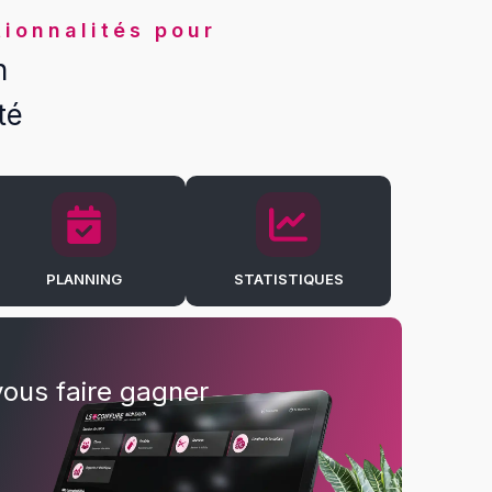
tionnalités pour
n
té
PLANNING
STATISTIQUES
vous faire gagner