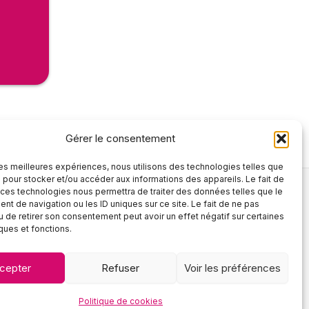
Gérer le consentement
 les meilleures expériences, nous utilisons des technologies telles que
 pour stocker et/ou accéder aux informations des appareils. Le fait de
 ces technologies nous permettra de traiter des données telles que le
t de navigation ou les ID uniques sur ce site. Le fait de ne pas
Tél :
02 90 26 21 27
u de retirer son consentement peut avoir un effet négatif sur certaines
Mail :
contact@lscoiffure.fr
iques et fonctions.
cepter
Refuser
Voir les préférences
2025 ©
Politique de cookies