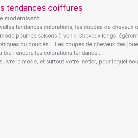
s tendances coiffures
se modernisent.
uvelles tendances colorations, les coupes de cheveux 
la mode pour les saisons à venir. Cheveux longs légère
raphiques ou bouclés… Les coupes de cheveux des joue
u bien encore les colorations tendance…
suivre la mode, et surtout votre métier, pour lequel no
6 astuces pour réaliser des
Coiffure de mariage :
ventes additionnelles en
chignons pour la mar
salons de coiffure à Noël
28/12/2024
28/12/2024
Lire la suite
Lire la suite