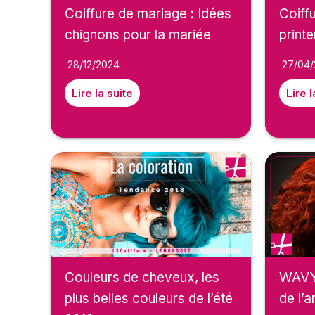
Coiffure de mariage : Idées
Coiff
chignons pour la mariée
print
28/12/2024
27/04/
Lire la suite
Lire l
WAVY,
Couleurs de cheveux, les
de l’
plus belles couleurs de l’été