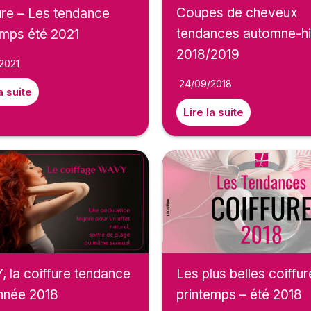
Coupes de cheveux
ure – Les tendance
tendances automne-hi
emps été 2021
2018/2019
2021
24/09/2018
a suite
Lire la suite
 la coiffure tendance
Les plus belles coiffu
année 2018
printemps – été 2018