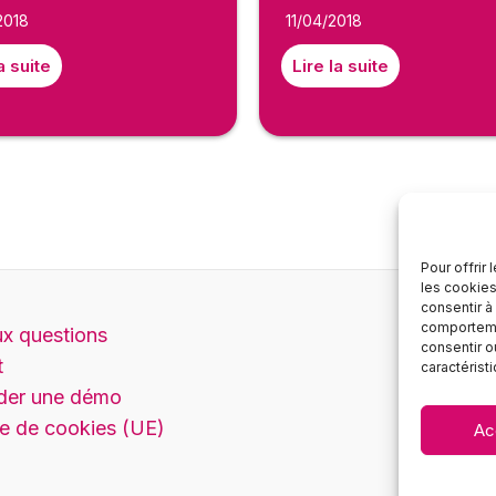
2018
11/04/2018
a suite
Lire la suite
Pour offrir
les cookies
consentir à
comportemen
ux questions
consentir o
t
caractérist
er une démo
ue de cookies (UE)
Ac