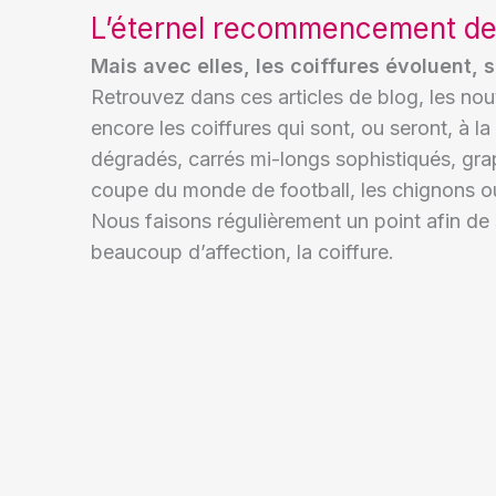
L’éternel recommencement de
Mais avec elles, les coiffures évoluent, 
Retrouvez dans ces articles de blog, les no
encore les coiffures qui sont, ou seront, à 
dégradés, carrés mi-longs sophistiqués, g
coupe du monde de football, les chignons o
Nous faisons régulièrement un point afin de 
beaucoup d’affection, la coiffure.
La communication pour la
fête des Mères en salon de
coiffure
27/12/2024
Lire la suite