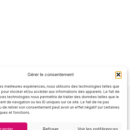
Gérer le consentement
 les meilleures expériences, nous utilisons des technologies telles que
 pour stocker et/ou accéder aux informations des appareils. Le fait de
 ces technologies nous permettra de traiter des données telles que le
t de navigation ou les ID uniques sur ce site. Le fait de ne pas
Tél :
02 90 26 21 27
u de retirer son consentement peut avoir un effet négatif sur certaines
Mail :
contact@lscoiffure.fr
iques et fonctions.
cepter
Refuser
Voir les préférences
2025 ©