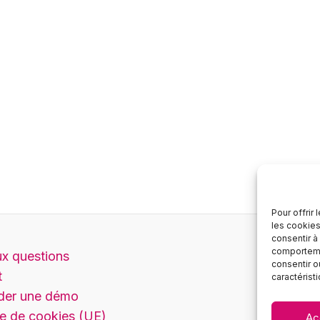
Pour offrir
les cookies
consentir à
comportemen
ux questions
consentir o
t
caractérist
er une démo
ue de cookies (UE)
Ac