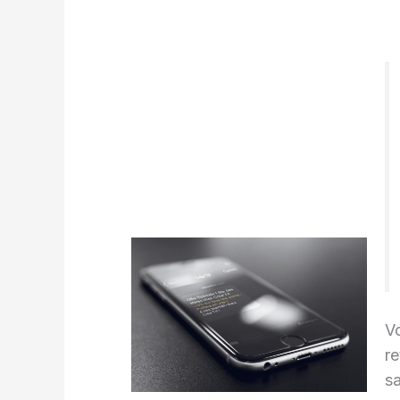
V
re
sa