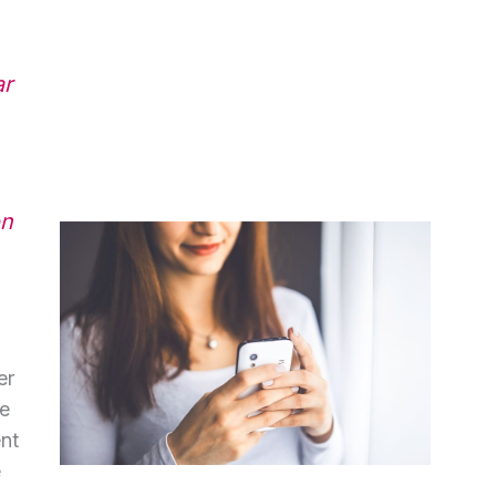
ar
on
er
le
nt
e