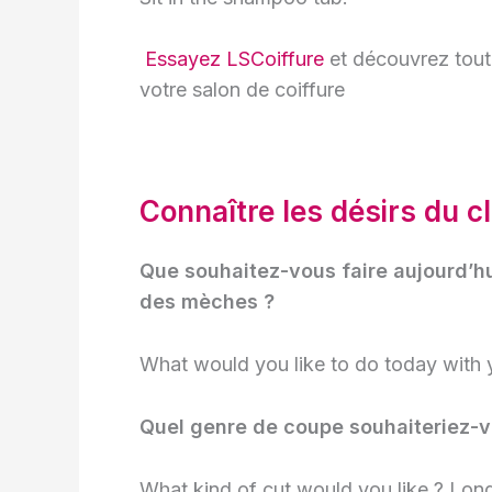
Essayez LSCoiffure
et découvrez tout
votre salon de coiffure
Connaître les d
ésirs du c
Que souhaitez-vous faire aujourd’h
des mèches ?
What would you like to do today with yo
Quel genre de coupe souhaiteriez-v
What kind of cut would you like ? Long