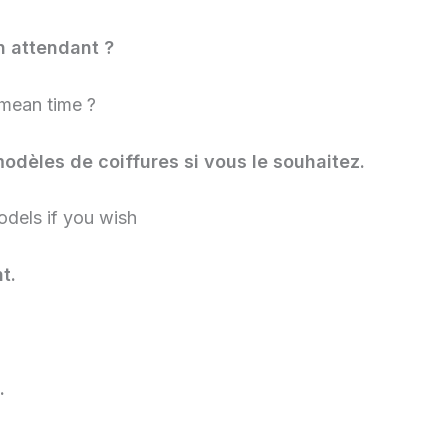
n attendant ?
 mean time ?
modèles de coiffures si vous le souhaitez.
odels if you wish
t.
.