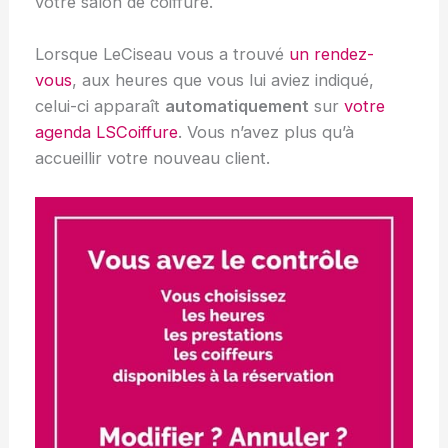
votre salon de coiffure.
Lorsque LeCiseau vous a trouvé
un rendez-
vous
, aux heures que vous lui aviez indiqué,
celui-ci apparaît
automatiquement
sur
votre
agenda LSCoiffure
. Vous n’avez plus qu’à
accueillir votre nouveau client.